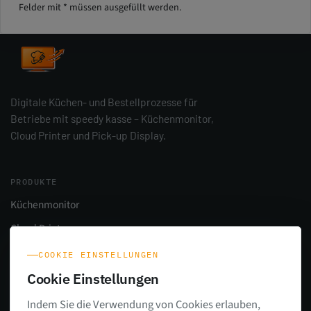
Felder mit * müssen ausgefüllt werden.
Digitale Küchen- und Bestellprozesse für
Betriebe mit speedy kasse – Küchenmonitor,
Cloud Printer und Pick-up Display.
PRODUKTE
Küchenmonitor
Cloud Printer
Pick-up Display
COOKIE EINSTELLUNGEN
Alle Produkte
Cookie Einstellungen
Indem Sie die Verwendung von Cookies erlauben,
UNTERNEHMEN