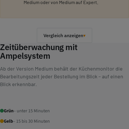
Medium oder von Medium auf Expert.
Vergleich anzeigen
▾
Zeitüberwachung mit
Ampelsystem
Funktion
Small
Medi
Ab der Version Medium behält der Küchenmonitor die
Automatische Sortierung
✓
✓
Bearbeitungszeit jeder Bestellung im Blick – auf einen
Fertig-Melden per Touch
✓
✓
Blick erkennbar.
Belegarchiv mit Reaktivierung
✓
✓
Stornoanzeige (rot)
✓
–
Grün
– unter 15 Minuten
Cloudbasierter Betrieb
✓
✓
Gelb
– 15 bis 30 Minuten